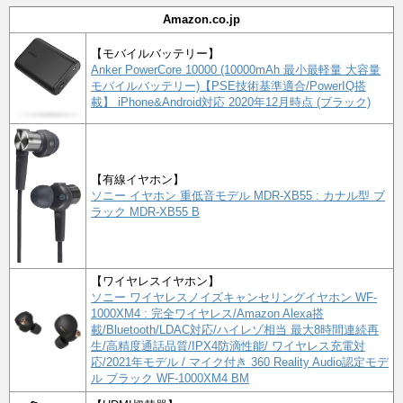
Amazon.co.jp
【モバイルバッテリー】
Anker PowerCore 10000 (10000mAh 最小最軽量 大容量
モバイルバッテリー)【PSE技術基準適合/PowerIQ搭
載】 iPhone&Android対応 2020年12月時点 (ブラック)
【有線イヤホン】
ソニー イヤホン 重低音モデル MDR-XB55 : カナル型 ブ
ラック MDR-XB55 B
【ワイヤレスイヤホン】
ソニー ワイヤレスノイズキャンセリングイヤホン WF-
1000XM4 : 完全ワイヤレス/Amazon Alexa搭
載/Bluetooth/LDAC対応/ハイレゾ相当 最大8時間連続再
生/高精度通話品質/IPX4防滴性能/ ワイヤレス充電対
応/2021年モデル / マイク付き 360 Reality Audio認定モデ
ル ブラック WF-1000XM4 BM