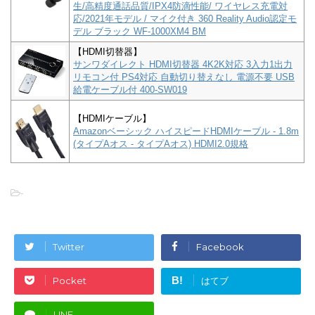
生/高精度通話品質/IPX4防滴性能/ ワイヤレス充電対
応/2021年モデル / マイク付き 360 Reality Audio認定モ
デル ブラック WF-1000XM4 BM
【HDMI切替器】
サンワダイレクト HDMI切替器 4K2K対応 3入力1出力
リモコン付 PS4対応 自動切り替えなし 電源不要 USB
給電ケーブル付 400-SW019
【HDMIケーブル】
Amazonベーシック ハイスピードHDMIケーブル - 1.8m
(タイプAオス - タイプAオス) HDMI2.0規格
-
Twitter
Facebook
B!
Pocket
はてブ
LINE