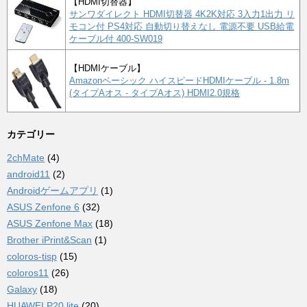
【HDMI切替器】
サンワダイレクト HDMI切替器 4K2K対応 3入力1出力 リ
モコン付 PS4対応 自動切り替えなし 電源不要 USB給電
ケーブル付 400-SW019
【HDMIケーブル】
Amazonベーシック ハイスピードHDMIケーブル - 1.8m
(タイプAオス - タイプAオス) HDMI2.0規格
カテゴリー
2chMate
(4)
android11
(2)
Androidゲームアプリ
(1)
ASUS Zenfone 6
(32)
ASUS Zenfone Max
(18)
Brother iPrint&Scan
(1)
coloros-tisp
(15)
coloros11
(26)
Galaxy
(18)
HUAWEI P20 lite
(20)