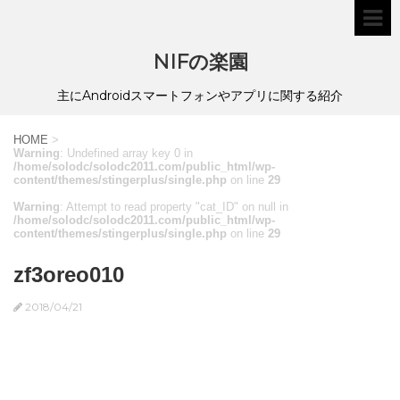
NIFの楽園
主にAndroidスマートフォンやアプリに関する紹介
HOME
>
Warning
: Undefined array key 0 in
/home/solodc/solodc2011.com/public_html/wp-
content/themes/stingerplus/single.php
on line
29
Warning
: Attempt to read property "cat_ID" on null in
/home/solodc/solodc2011.com/public_html/wp-
content/themes/stingerplus/single.php
on line
29
zf3oreo010
2018/04/21