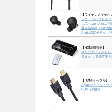
【ワイヤレスイヤホ
ソニー ワイヤレスノイ
ス/Amazon Alex
通話品質/IPX4防滴性能
Audio認定モデル ブラ
【HDMI切替器】
サンワダイレクト HD
替えなし 電源不要 US
【HDMIケーブル】
Amazonベーシック 
HDMI2.0規格