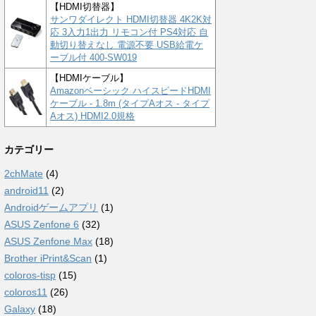
【HDMI切替器】
サンワダイレクト HDMI切替器 4K2K対
応 3入力1出力 リモコン付 PS4対応 自
動切り替えなし 電源不要 USB給電ケ
ーブル付 400-SW019
【HDMIケーブル】
Amazonベーシック ハイスピードHDMI
ケーブル - 1.8m (タイプAオス - タイプ
Aオス) HDMI2.0規格
カテゴリー
2chMate
(4)
android11
(2)
Androidゲームアプリ
(1)
ASUS Zenfone 6
(32)
ASUS Zenfone Max
(18)
Brother iPrint&Scan
(1)
coloros-tisp
(15)
coloros11
(26)
Galaxy
(18)