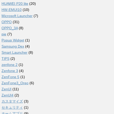
HUAWEI P20 lite
(20)
HW-EMUI10
(10)
Microsoft Launcher
(7)
OPPO
(31)
OPPO_3A
(8)
pie
(7)
Popup Widget
(1)
Samsung Dex
(4)
Smart Launcher
(8)
TIPS
(2)
zenfone 2
(1)
Zenfone 3
(4)
ZenFone 5
(1)
ZenFone3_Oreo
(6)
ZenUI
(11)
ZenUI4
(2)
カスタマイズ
(3)
セキュリティ
(1)
ホームアプリ
(9)