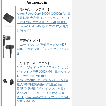
Amazon.co.jp
【モバイルバッテリー】
Anker PowerCore 10000 (10000mAh 最
小最軽量 大容量 モバイルバッテリー)
【PSE技術基準適合/PowerIQ搭載】
iPhone&Android対応 2020年12月時点
(ブラック)
【有線イヤホン】
ソニー イヤホン 重低音モデル MDR-
XB55 : カナル型 ブラック MDR-XB55
B
【ワイヤレスイヤホン】
ソニー ワイヤレスノイズキャンセリン
グイヤホン WF-1000XM4 : 完全ワイヤ
レス/Amazon Alexa搭
載/Bluetooth/LDAC対応/ハイレゾ相当
最大8時間連続再生/高精度通話品
質/IPX4防滴性能/ ワイヤレス充電対
応/2021年モデル / マイク付き 360
Reality Audio認定モデル ブラック WF-
1000XM4 BM