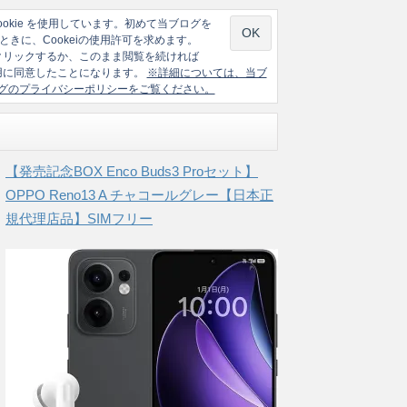
ookie を使用しています。初めて当ブログを
ときに、Cookeiの使用許可を求めます。
クリックするか、このまま閲覧を続ければ
の使用に同意したことになります。
※詳細については、当ブ
グのプライバシーポリシーをご覧ください。
【発売記念BOX Enco Buds3 Proセット】
OPPO Reno13 A チャコールグレー【日本正
規代理店品】SIMフリー