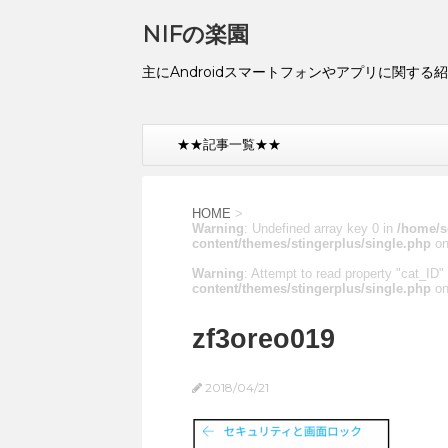
NIFの楽園
主にAndroidスマートフォンやアプリに関する
★★記事一覧★★
HOME
>
Warning
: Undefined array key 0 in
/home/s
content/themes/stingerplus/single.php
on
Warning
: Attempt to read property "cat_ID" 
content/themes/stingerplus/single.php
on
zf3oreo019
2018/04/21