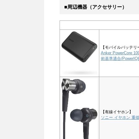
■周辺機器（アクセサリー）
【モバイルバッテリ
Anker PowerCor
術基準適合/PowerIQ搭
【有線イヤホン】
ソニー イヤホン 重低音