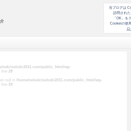
当ブログは C
訪問された
「OK」を
紹介
Cookei
ロ
olodc/solodc2011.com/public_html/wp-
 line
29
on null in
/home/solodc/solodc2011.com/public_html/wp-
 line
29