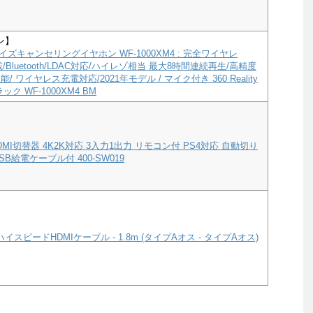
ン】
ズキャンセリングイヤホン WF-1000XM4 : 完全ワイヤレ
a搭載/Bluetooth/LDAC対応/ハイレゾ相当 最大8時間連続再生/高精度
/ ワイヤレス充電対応/2021年モデル / マイク付き 360 Reality
ック WF-1000XM4 BM
MI切替器 4K2K対応 3入力1出力 リモコン付 PS4対応 自動切り
B給電ケーブル付 400-SW019
ハイスピードHDMIケーブル - 1.8m (タイプAオス - タイプAオス)