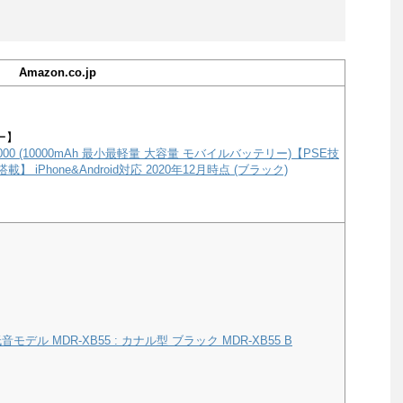
Amazon.co.jp
ー】
e 10000 (10000mAh 最小最軽量 大容量 モバイルバッテリー)【PSE技
載】 iPhone&Android対応 2020年12月時点 (ブラック)
モデル MDR-XB55 : カナル型 ブラック MDR-XB55 B