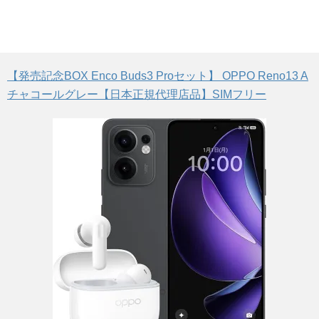
【発売記念BOX Enco Buds3 Proセット】 OPPO Reno13 A
チャコールグレー【日本正規代理店品】SIMフリー