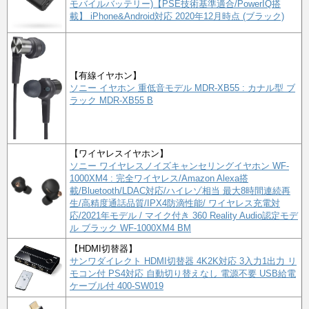
モバイルバッテリー)【PSE技術基準適合/PowerIQ搭
載】 iPhone&Android対応 2020年12月時点 (ブラック)
【有線イヤホン】
ソニー イヤホン 重低音モデル MDR-XB55 : カナル型 ブ
ラック MDR-XB55 B
【ワイヤレスイヤホン】
ソニー ワイヤレスノイズキャンセリングイヤホン WF-
1000XM4 : 完全ワイヤレス/Amazon Alexa搭
載/Bluetooth/LDAC対応/ハイレゾ相当 最大8時間連続再
生/高精度通話品質/IPX4防滴性能/ ワイヤレス充電対
応/2021年モデル / マイク付き 360 Reality Audio認定モデ
ル ブラック WF-1000XM4 BM
【HDMI切替器】
サンワダイレクト HDMI切替器 4K2K対応 3入力1出力 リ
モコン付 PS4対応 自動切り替えなし 電源不要 USB給電
ケーブル付 400-SW019