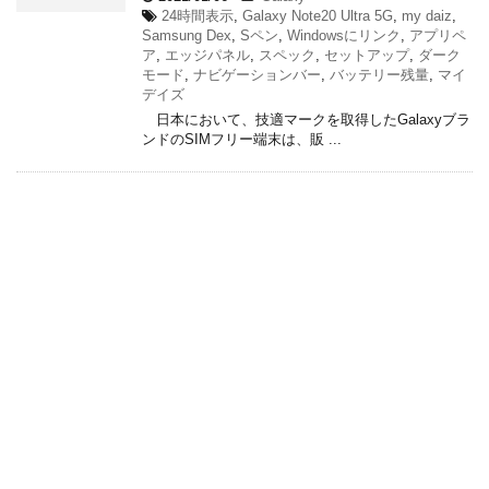
24時間表示
,
Galaxy Note20 Ultra 5G
,
my daiz
,
Samsung Dex
,
Sペン
,
Windowsにリンク
,
アプリペ
ア
,
エッジパネル
,
スペック
,
セットアップ
,
ダーク
モード
,
ナビゲーションバー
,
バッテリー残量
,
マイ
デイズ
日本において、技適マークを取得したGalaxyブラ
ンドのSIMフリー端末は、販 ...