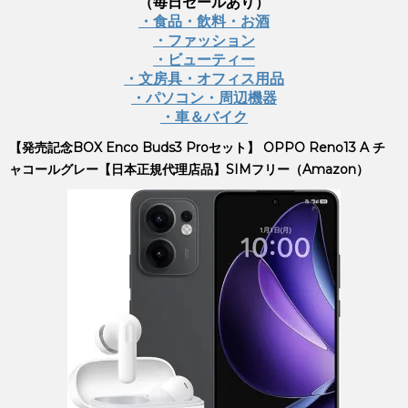
（毎日セールあり）
・食品・飲料・お酒
・ファッション
・ビューティー
・文房具・オフィス用品
・パソコン・周辺機器
・車＆バイク
【発売記念BOX Enco Buds3 Proセット】 OPPO Reno13 A チ
ャコールグレー【日本正規代理店品】SIMフリー（Amazon）