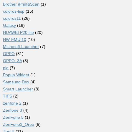
Brother iPrint&Scan
(1)
coloros-tisp
(15)
coloros11
(26)
Galaxy
(18)
HUAWEI P20 lite
(20)
HW-EMUI10
(10)
Microsoft Launcher
(7)
OPPO
(31)
OPPO_3A
(8)
pie
(7)
Popup Widget
(1)
Samsung Dex
(4)
Smart Launcher
(8)
TIPS
(2)
zenfone 2
(1)
Zenfone 3
(4)
ZenFone 5
(1)
ZenFone3_Oreo
(6)
ZenUI
(11)