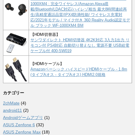
1000XM4 : 完全ワイヤレス/Amazon Alexa搭
載/Bluetooth/LDAC対応/ハイレゾ相当 最大8時間連続再
生/高精度通話品質/IPX4防滴性能/ ワイヤレス充電対
応/2021年モデル / マイク付き 360 Reality Audio認定モデ
ル ブラック WF-1000XM4 BM
【HDMI切替器】
サンワダイレクト HDMI切替器 4K2K対応 3入力1出力 リ
モコン付 PS4対応 自動切り替えなし 電源不要 USB給電
ケーブル付 400-SW019
【HDMIケーブル】
Amazonベーシック ハイスピードHDMIケーブル - 1.8m
(タイプAオス - タイプAオス) HDMI2.0規格
カテゴリー
2chMate
(4)
android11
(2)
Androidゲームアプリ
(1)
ASUS Zenfone 6
(32)
ASUS Zenfone Max
(18)