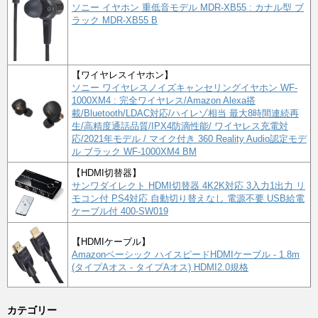
ソニー イヤホン 重低音モデル MDR-XB55 : カナル型 ブ
ラック MDR-XB55 B
【ワイヤレスイヤホン】
ソニー ワイヤレスノイズキャンセリングイヤホン WF-
1000XM4 : 完全ワイヤレス/Amazon Alexa搭
載/Bluetooth/LDAC対応/ハイレゾ相当 最大8時間連続再
生/高精度通話品質/IPX4防滴性能/ ワイヤレス充電対
応/2021年モデル / マイク付き 360 Reality Audio認定モデ
ル ブラック WF-1000XM4 BM
【HDMI切替器】
サンワダイレクト HDMI切替器 4K2K対応 3入力1出力 リ
モコン付 PS4対応 自動切り替えなし 電源不要 USB給電
ケーブル付 400-SW019
【HDMIケーブル】
Amazonベーシック ハイスピードHDMIケーブル - 1.8m
(タイプAオス - タイプAオス) HDMI2.0規格
カテゴリー