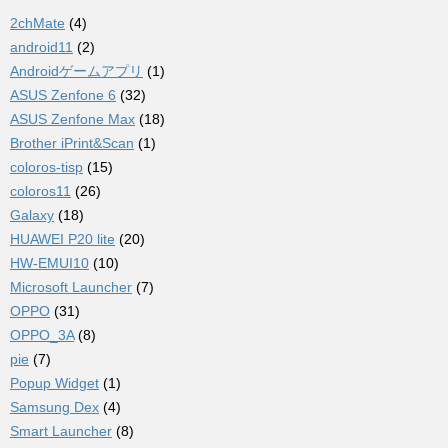
2chMate
(4)
android11
(2)
Androidゲームアプリ
(1)
ASUS Zenfone 6
(32)
ASUS Zenfone Max
(18)
Brother iPrint&Scan
(1)
coloros-tisp
(15)
coloros11
(26)
Galaxy
(18)
HUAWEI P20 lite
(20)
HW-EMUI10
(10)
Microsoft Launcher
(7)
OPPO
(31)
OPPO_3A
(8)
pie
(7)
Popup Widget
(1)
Samsung Dex
(4)
Smart Launcher
(8)