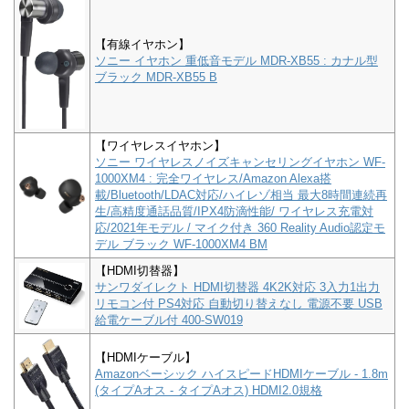
【有線イヤホン】
ソニー イヤホン 重低音モデル MDR-XB55 : カナル型
ブラック MDR-XB55 B
【ワイヤレスイヤホン】
ソニー ワイヤレスノイズキャンセリングイヤホン WF-
1000XM4 : 完全ワイヤレス/Amazon Alexa搭
載/Bluetooth/LDAC対応/ハイレゾ相当 最大8時間連続再
生/高精度通話品質/IPX4防滴性能/ ワイヤレス充電対
応/2021年モデル / マイク付き 360 Reality Audio認定モ
デル ブラック WF-1000XM4 BM
【HDMI切替器】
サンワダイレクト HDMI切替器 4K2K対応 3入力1出力
リモコン付 PS4対応 自動切り替えなし 電源不要 USB
給電ケーブル付 400-SW019
【HDMIケーブル】
Amazonベーシック ハイスピードHDMIケーブル - 1.8m
(タイプAオス - タイプAオス) HDMI2.0規格