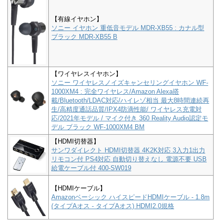
【有線イヤホン】
ソニー イヤホン 重低音モデル MDR-XB55 : カナル型
ブラック MDR-XB55 B
【ワイヤレスイヤホン】
ソニー ワイヤレスノイズキャンセリングイヤホン WF-
1000XM4 : 完全ワイヤレス/Amazon Alexa搭
載/Bluetooth/LDAC対応/ハイレゾ相当 最大8時間連続再
生/高精度通話品質/IPX4防滴性能/ ワイヤレス充電対
応/2021年モデル / マイク付き 360 Reality Audio認定モ
デル ブラック WF-1000XM4 BM
【HDMI切替器】
サンワダイレクト HDMI切替器 4K2K対応 3入力1出力
リモコン付 PS4対応 自動切り替えなし 電源不要 USB
給電ケーブル付 400-SW019
【HDMIケーブル】
Amazonベーシック ハイスピードHDMIケーブル - 1.8m
(タイプAオス - タイプAオス) HDMI2.0規格