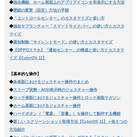
◆
独自機能 ホーム画面上のアプリアイコンを非表示にする方法
◆
壁紙の変更（設定）方法の手順
◆
「コントロールセンター」のカスタマイズと使い方
◆
独自サブランチャー「スマートサイドバー」の使い方とカスタ
マイズ
◆
通知制御「サイレントモード」の使い方とカスタマイズ
◆
【OPPOスマホ】「通知センター」の構成と使い方とカスタマ
イズ【ColorOS 11】
【基本的な操作】
◆
各画面におけるジェスチャー操作のまとめ
◆
スリープ状態・AOD表示時のジェスチャー操作
◆
ロック画面におけるジェスチャー操作とロック画面マガジン
◆
ホーム画面におけるジェスチャー操作
◆
ハードボタン（「電源」「音量」）を操作して動作する機能
◆
新しい スクリーンショット取得方法【ColorOS 11】＋他５つの
方法紹介