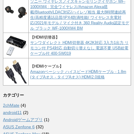
ソニー ワイヤレスノイズキャンセリングイヤホン WF-
1000XM4 : 完全ワイヤレス/Amazon Alexa搭
載/Bluetooth/LDAC対応/ハイレゾ相当 最大8時間連続再
生/高精度通話品質/IPX4防滴性能/ ワイヤレス充電対
応/2021年モデル / マイク付き 360 Reality Audio認定モデ
ル ブラック WF-1000XM4 BM
【HDMI切替器】
サンワダイレクト HDMI切替器 4K2K対応 3入力1出力 リ
モコン付 PS4対応 自動切り替えなし 電源不要 USB給電
ケーブル付 400-SW019
【HDMIケーブル】
Amazonベーシック ハイスピードHDMIケーブル - 1.8m
(タイプAオス - タイプAオス) HDMI2.0規格
カテゴリー
2chMate
(4)
android11
(2)
Androidゲームアプリ
(1)
ASUS Zenfone 6
(32)
ASUS Zenfone Max
(18)