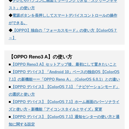
◆
テレビやパソコンに画面ミラーリングできる「スクリーンキャ
スト」の使い方
◆
電源ボタンを長押ししてスマートデバイスコントロールの操作
ができる。
◆
【OPPO】独自の「フォーカスモード」の使い方【ColorOS７
～】
【OPPO Reno3 A】の使い方
■
【OPPO Reno3 A】セットアップ後、最初にして置きたいこと
■
【OPPO デバイス】「Android 10」ベースの独自OS【ColorOS
7.1】の新機能ーー「OPPO Reno A」（ColorOS 6.0.1）との違い
■
【OPPO デバイス】【ColorOS 7.1】「ナビゲーションモード」
の選択と使い方
■
【OPPO デバイス】【ColorOS 7.1】ホーム画面のパーソナライ
ズと使い方－新機能「アイコンスタイルとサイズ」変更
■
【OPPO デバイス】【ColorOS 7.1】通知センターの使い方と通
知に関する設定