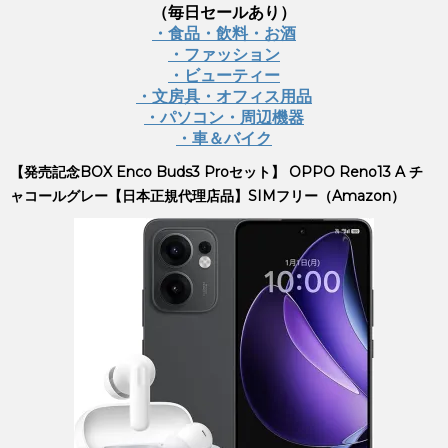
（毎日セールあり）
・食品・飲料・お酒
・ファッション
・ビューティー
・文房具・オフィス用品
・パソコン・周辺機器
・車＆バイク
【発売記念BOX Enco Buds3 Proセット】 OPPO Reno13 A チ
ャコールグレー【日本正規代理店品】SIMフリー（Amazon）