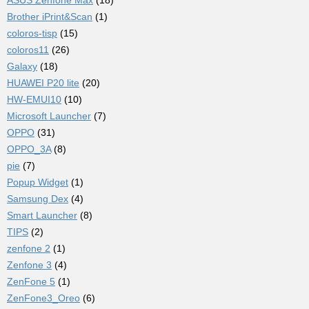
Brother iPrint&Scan
(1)
coloros-tisp
(15)
coloros11
(26)
Galaxy
(18)
HUAWEI P20 lite
(20)
HW-EMUI10
(10)
Microsoft Launcher
(7)
OPPO
(31)
OPPO_3A
(8)
pie
(7)
Popup Widget
(1)
Samsung Dex
(4)
Smart Launcher
(8)
TIPS
(2)
zenfone 2
(1)
Zenfone 3
(4)
ZenFone 5
(1)
ZenFone3_Oreo
(6)